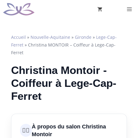
Aller
M
au
contenu
Accueil
»
Nouvelle-Aquitaine
»
Gironde
»
Lege-Cap-
Ferret
»
Christina MONTOIR – Coiffeur à Lege-Cap-
Ferret
Christina Montoir -
Coiffeur à Lege-Cap-
Ferret
À propos du salon Christina
💇‍♀️
Montoir