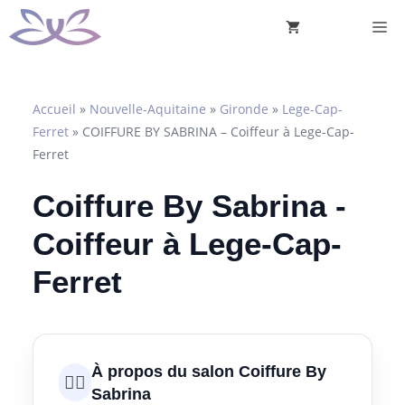
Aller
M
au
contenu
Accueil
»
Nouvelle-Aquitaine
»
Gironde
»
Lege-Cap-
Ferret
»
COIFFURE BY SABRINA – Coiffeur à Lege-Cap-
Ferret
Coiffure By Sabrina -
Coiffeur à Lege-Cap-
Ferret
À propos du salon Coiffure By
💇‍♀️
Sabrina