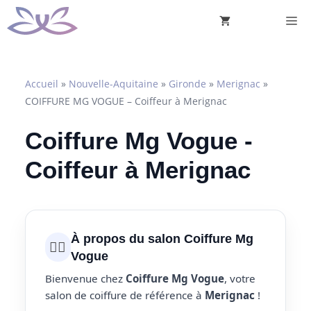
Aller
M
au
contenu
Accueil
»
Nouvelle-Aquitaine
»
Gironde
»
Merignac
»
COIFFURE MG VOGUE – Coiffeur à Merignac
Coiffure Mg Vogue -
Coiffeur à Merignac
À propos du salon Coiffure Mg
💇‍♀️
Vogue
Bienvenue chez
Coiffure Mg Vogue
, votre
salon de coiffure de référence à
Merignac
!