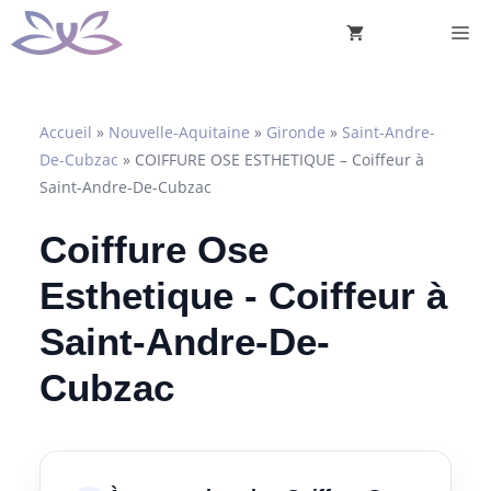
Aller
M
au
contenu
Accueil
»
Nouvelle-Aquitaine
»
Gironde
»
Saint-Andre-
De-Cubzac
»
COIFFURE OSE ESTHETIQUE – Coiffeur à
Saint-Andre-De-Cubzac
Coiffure Ose
Esthetique - Coiffeur à
Saint-Andre-De-
Cubzac