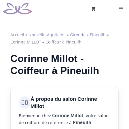
Aller
M
au
contenu
Accueil
»
Nouvelle-Aquitaine
»
Gironde
»
Pineuilh
»
Corinne MILLOT – Coiffeur à Pineuilh
Corinne Millot -
Coiffeur à Pineuilh
À propos du salon Corinne
💇‍♀️
Millot
Bienvenue chez
Corinne Millot
, votre salon
de coiffure de référence à
Pineuilh
!