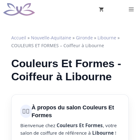
Aller
M
au
contenu
Accueil
»
Nouvelle-Aquitaine
»
Gironde
»
Libourne
»
COULEURS ET FORMES – Coiffeur à Libourne
Couleurs Et Formes -
Coiffeur à Libourne
À propos du salon Couleurs Et
💇‍♀️
Formes
Bienvenue chez
Couleurs Et Formes
, votre
salon de coiffure de référence à
Libourne
!