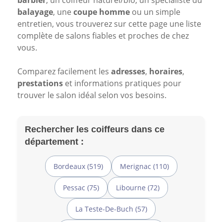
barbier
, un coiffeur naturel/bio, un spécialiste du
balayage
, une
coupe homme
ou un simple
entretien, vous trouverez sur cette page une liste
complète de salons fiables et proches de chez
vous.
Comparez facilement les
adresses
,
horaires
,
prestations
et informations pratiques pour
trouver le salon idéal selon vos besoins.
Rechercher les coiffeurs dans ce
département :
Bordeaux (519)
Merignac (110)
Pessac (75)
Libourne (72)
La Teste-De-Buch (57)