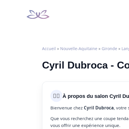
Aller
au
contenu
Accueil
»
Nouvelle-Aquitaine
»
Gironde
»
Lan
Cyril Dubroca - C
💇‍♀️
À propos du salon Cyril D
Bienvenue chez
Cyril Dubroca
, votre
Que vous recherchez une coupe tendanc
vous offrir une expérience unique.