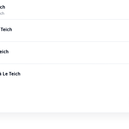
ich
ich
 Teich
eich
 Le Teich