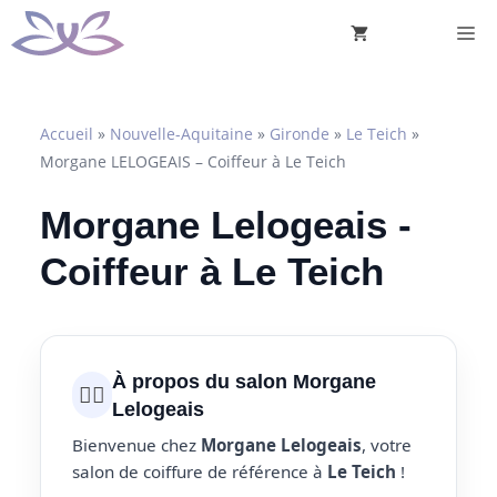
Aller
M
au
contenu
Accueil
»
Nouvelle-Aquitaine
»
Gironde
»
Le Teich
»
Morgane LELOGEAIS – Coiffeur à Le Teich
Morgane Lelogeais -
Coiffeur à Le Teich
À propos du salon Morgane
💇‍♀️
Lelogeais
Bienvenue chez
Morgane Lelogeais
, votre
salon de coiffure de référence à
Le Teich
!