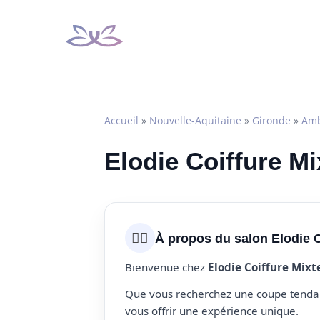
Aller
au
contenu
Accueil
»
Nouvelle-Aquitaine
»
Gironde
»
Amb
Elodie Coiffure M
💇‍♀️
À propos du salon Elodie C
Bienvenue chez
Elodie Coiffure Mixt
Que vous recherchez une coupe tendanc
vous offrir une expérience unique.