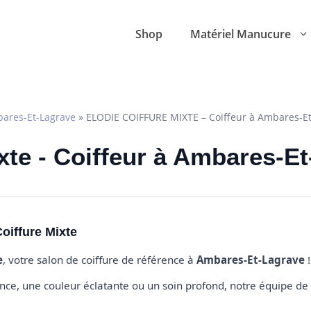
Shop
Matériel Manucure
ares-Et-Lagrave
»
ELODIE COIFFURE MIXTE – Coiffeur à Ambares-E
ixte - Coiffeur à Ambares-E
oiffure Mixte
e
, votre salon de coiffure de référence à
Ambares-Et-Lagrave
!
e, une couleur éclatante ou un soin profond, notre équipe de 