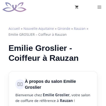
Aller
M
au
contenu
Accueil
»
Nouvelle-Aquitaine
»
Gironde
»
Rauzan
»
Emilie GROSLIER – Coiffeur à Rauzan
Emilie Groslier -
Coiffeur à Rauzan
À propos du salon Emilie
💇‍♀️
Groslier
Bienvenue chez
Emilie Groslier
, votre salon
de coiffure de référence à
Rauzan
!