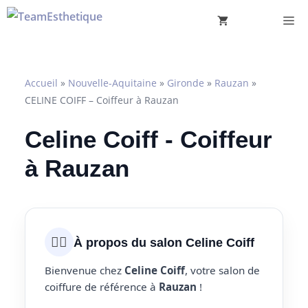
Aller
M
au
contenu
Accueil
»
Nouvelle-Aquitaine
»
Gironde
»
Rauzan
»
CELINE COIFF – Coiffeur à Rauzan
Celine Coiff - Coiffeur
à Rauzan
💇‍♀️
À propos du salon Celine Coiff
Bienvenue chez
Celine Coiff
, votre salon de
coiffure de référence à
Rauzan
!