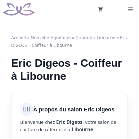
Aller
M
au
contenu
Accueil
»
Nouvelle-Aquitaine
»
Gironde
»
Libourne
»
Eric
DIGEOS – Coiffeur à Libourne
Eric Digeos - Coiffeur
à Libourne
💇‍♀️
À propos du salon Eric Digeos
Bienvenue chez
Eric Digeos
, votre salon de
coiffure de référence à
Libourne
!