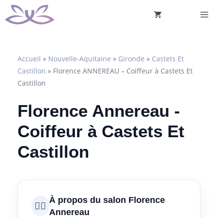
Aller
M
au
contenu
Accueil
»
Nouvelle-Aquitaine
»
Gironde
»
Castets Et
Castillon
»
Florence ANNEREAU – Coiffeur à Castets Et
Castillon
Florence Annereau -
Coiffeur à Castets Et
Castillon
À propos du salon Florence
💇‍♀️
Annereau