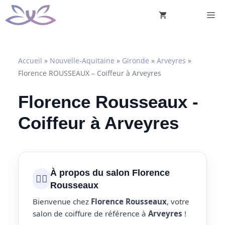
Aller
M
au
contenu
Accueil
»
Nouvelle-Aquitaine
»
Gironde
»
Arveyres
»
Florence ROUSSEAUX – Coiffeur à Arveyres
Florence Rousseaux -
Coiffeur à Arveyres
À propos du salon Florence
💇‍♀️
Rousseaux
Bienvenue chez
Florence Rousseaux
, votre
salon de coiffure de référence à
Arveyres
!