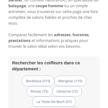
barbier
, un coiffeur naturel/bio, un spécialiste du
balayage
, une
coupe homme
ou un simple
entretien, vous trouverez sur cette page une liste
complète de salons fiables et proches de chez
vous.
Comparez facilement les
adresses
,
horaires
,
prestations
et informations pratiques pour
trouver le salon idéal selon vos besoins.
Rechercher les coiffeurs dans ce
département :
Bordeaux (519)
Merignac (110)
Pessac (75)
Libourne (72)
La Teste-De-Buch (57)