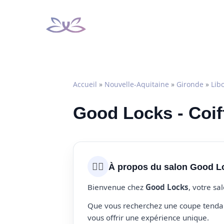
Aller
au
contenu
Accueil
»
Nouvelle-Aquitaine
»
Gironde
»
Lib
Good Locks - Coif
💇‍♀️
À propos du salon Good L
Bienvenue chez
Good Locks
, votre sa
Que vous recherchez une coupe tendanc
vous offrir une expérience unique.