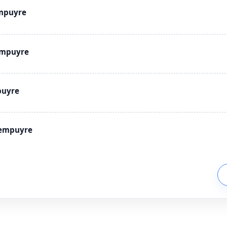
empuyre
empuyre
puyre
rempuyre