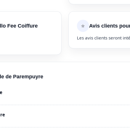
⭐
llo Fee Coiffure
Avis clients pou
Les avis clients seront inté
ille de Parempuyre
e
yre