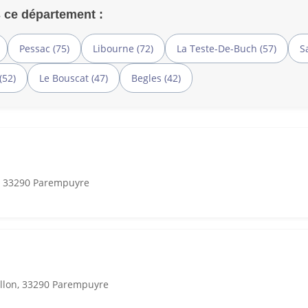
 ce département :
Pessac (75)
Libourne (72)
La Teste-De-Buch (57)
S
(52)
Le Bouscat (47)
Begles (42)
, 33290 Parempuyre
illon, 33290 Parempuyre