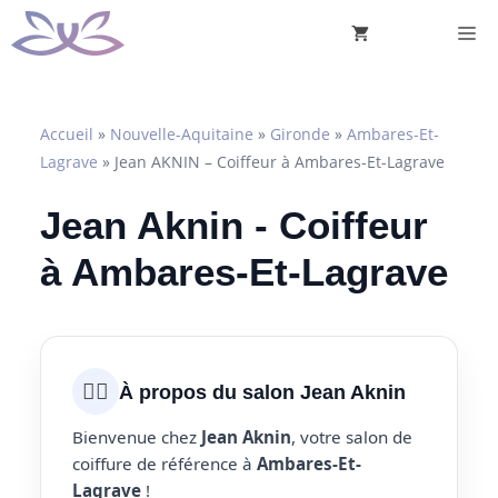
Aller
M
au
contenu
Accueil
»
Nouvelle-Aquitaine
»
Gironde
»
Ambares-Et-
Lagrave
»
Jean AKNIN – Coiffeur à Ambares-Et-Lagrave
Jean Aknin - Coiffeur
à Ambares-Et-Lagrave
💇‍♀️
À propos du salon Jean Aknin
Bienvenue chez
Jean Aknin
, votre salon de
coiffure de référence à
Ambares-Et-
Lagrave
!