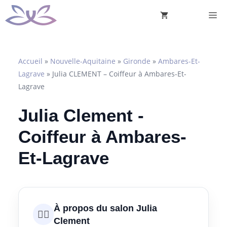
Aller
M
au
contenu
Accueil
»
Nouvelle-Aquitaine
»
Gironde
»
Ambares-Et-
Lagrave
»
Julia CLEMENT – Coiffeur à Ambares-Et-
Lagrave
Julia Clement -
Coiffeur à Ambares-
Et-Lagrave
À propos du salon Julia
💇‍♀️
Clement