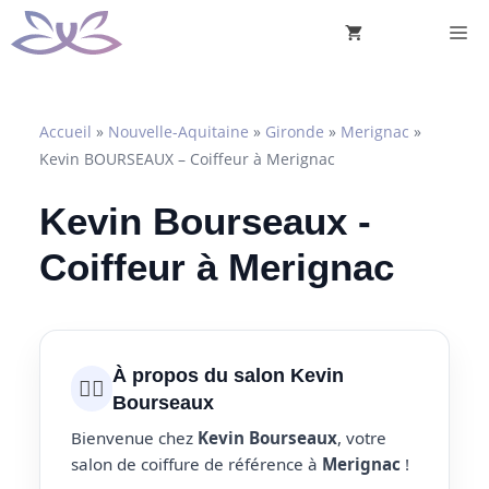
Aller
M
au
contenu
Accueil
»
Nouvelle-Aquitaine
»
Gironde
»
Merignac
»
Kevin BOURSEAUX – Coiffeur à Merignac
Kevin Bourseaux -
Coiffeur à Merignac
À propos du salon Kevin
💇‍♀️
Bourseaux
Bienvenue chez
Kevin Bourseaux
, votre
salon de coiffure de référence à
Merignac
!