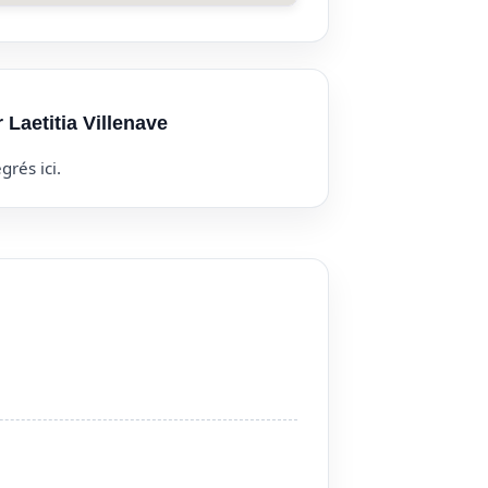
 Laetitia Villenave
grés ici.