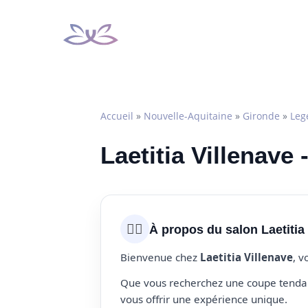
Aller
au
contenu
Accueil
»
Nouvelle-Aquitaine
»
Gironde
»
Leg
Laetitia Villenave
💇‍♀️
À propos du salon Laetitia
Bienvenue chez
Laetitia Villenave
, v
Que vous recherchez une coupe tendanc
vous offrir une expérience unique.