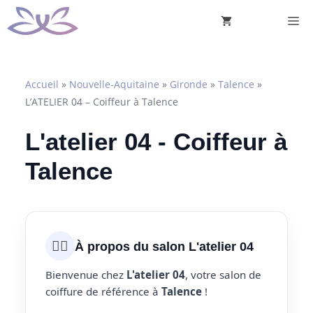
Aller
M
au
contenu
Accueil
»
Nouvelle-Aquitaine
»
Gironde
»
Talence
»
L’ATELIER 04 – Coiffeur à Talence
L'atelier 04 - Coiffeur à
Talence
💇‍♀️
À propos du salon L'atelier 04
Bienvenue chez
L'atelier 04
, votre salon de
coiffure de référence à
Talence
!