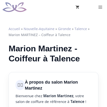
Aller
M
au
contenu
Accueil
»
Nouvelle-Aquitaine
»
Gironde
»
Talence
»
Marion MARTINEZ – Coiffeur à Talence
Marion Martinez -
Coiffeur à Talence
À propos du salon Marion
💇‍♀️
Martinez
Bienvenue chez
Marion Martinez
, votre
salon de coiffure de référence à
Talence
!