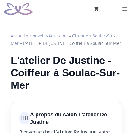
Aller
M
au
contenu
Accueil
»
Nouvelle-Aquitaine
»
Gironde
»
Soulac-Sur-
Mer
»
L’ATELIER DE JUSTINE – Coiffeur à Soulac-Sur-Mer
L'atelier De Justine -
Coiffeur à Soulac-Sur-
Mer
À propos du salon L'atelier De
💇‍♀️
Justine
Bienvenue chez
L'atelier De Justine
, votre