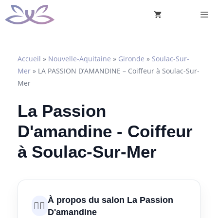
Aller
M
au
contenu
Accueil
»
Nouvelle-Aquitaine
»
Gironde
»
Soulac-Sur-
Mer
»
LA PASSION D’AMANDINE – Coiffeur à Soulac-Sur-
Mer
La Passion
D'amandine - Coiffeur
à Soulac-Sur-Mer
À propos du salon La Passion
💇‍♀️
D'amandine