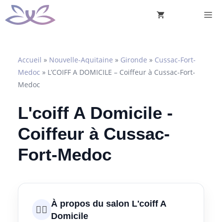
Aller
M
au
contenu
Accueil
»
Nouvelle-Aquitaine
»
Gironde
»
Cussac-Fort-
Medoc
»
L’COIFF A DOMICILE – Coiffeur à Cussac-Fort-
Medoc
L'coiff A Domicile -
Coiffeur à Cussac-
Fort-Medoc
À propos du salon L'coiff A
💇‍♀️
Domicile