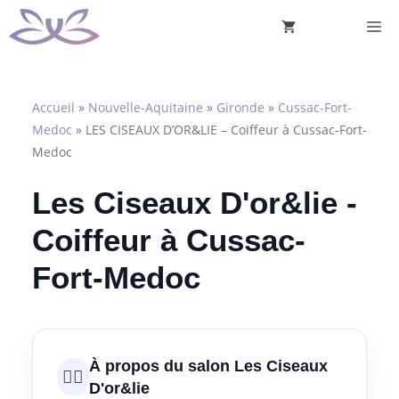
Aller
M
au
contenu
Accueil
»
Nouvelle-Aquitaine
»
Gironde
»
Cussac-Fort-
Medoc
»
LES CISEAUX D’OR&LIE – Coiffeur à Cussac-Fort-
Medoc
Les Ciseaux D'or&lie -
Coiffeur à Cussac-
Fort-Medoc
À propos du salon Les Ciseaux
💇‍♀️
D'or&lie