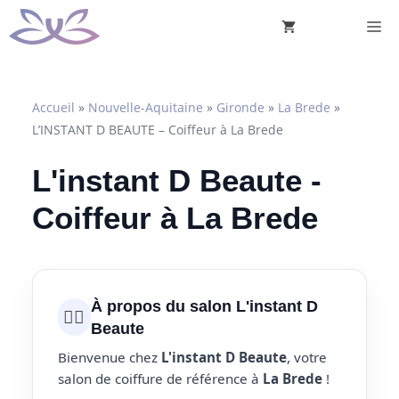
Aller
M
au
contenu
Accueil
»
Nouvelle-Aquitaine
»
Gironde
»
La Brede
»
L’INSTANT D BEAUTE – Coiffeur à La Brede
L'instant D Beaute -
Coiffeur à La Brede
À propos du salon L'instant D
💇‍♀️
Beaute
Bienvenue chez
L'instant D Beaute
, votre
salon de coiffure de référence à
La Brede
!