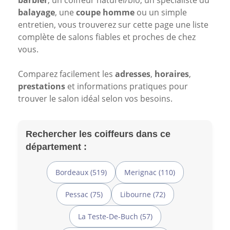
barbier
, un coiffeur naturel/bio, un spécialiste du
balayage
, une
coupe homme
ou un simple
entretien, vous trouverez sur cette page une liste
complète de salons fiables et proches de chez
vous.
Comparez facilement les
adresses
,
horaires
,
prestations
et informations pratiques pour
trouver le salon idéal selon vos besoins.
Rechercher les coiffeurs dans ce
département :
Bordeaux (519)
Merignac (110)
Pessac (75)
Libourne (72)
La Teste-De-Buch (57)