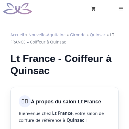
Aller
M
au
contenu
Accueil
»
Nouvelle-Aquitaine
»
Gironde
»
Quinsac
»
LT
FRANCE – Coiffeur à Quinsac
Lt France - Coiffeur à
Quinsac
💇‍♀️
À propos du salon Lt France
Bienvenue chez
Lt France
, votre salon de
coiffure de référence à
Quinsac
!