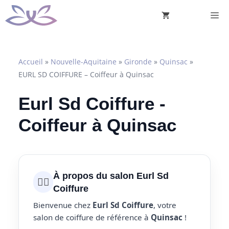
Aller
M
au
contenu
Accueil
»
Nouvelle-Aquitaine
»
Gironde
»
Quinsac
»
EURL SD COIFFURE – Coiffeur à Quinsac
Eurl Sd Coiffure -
Coiffeur à Quinsac
À propos du salon Eurl Sd
💇‍♀️
Coiffure
Bienvenue chez
Eurl Sd Coiffure
, votre
salon de coiffure de référence à
Quinsac
!