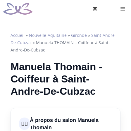
Aller
M
au
contenu
Accueil
»
Nouvelle-Aquitaine
»
Gironde
»
Saint-Andre-
De-Cubzac
»
Manuela THOMAIN – Coiffeur à Saint-
Andre-De-Cubzac
Manuela Thomain -
Coiffeur à Saint-
Andre-De-Cubzac
À propos du salon Manuela
💇‍♀️
Thomain