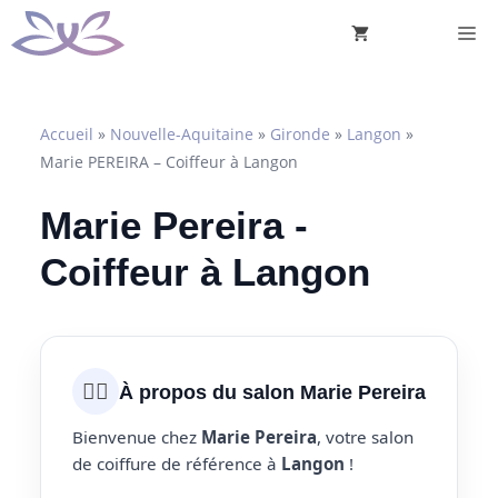
Aller
M
au
contenu
Accueil
»
Nouvelle-Aquitaine
»
Gironde
»
Langon
»
Marie PEREIRA – Coiffeur à Langon
Marie Pereira -
Coiffeur à Langon
💇‍♀️
À propos du salon Marie Pereira
Bienvenue chez
Marie Pereira
, votre salon
de coiffure de référence à
Langon
!