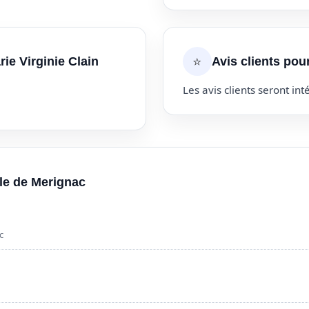
⭐
ie Virginie Clain
Avis clients pou
Les avis clients seront inté
lle de Merignac
c