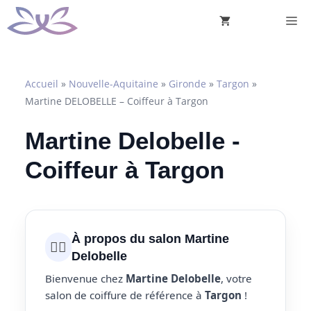
Aller
M
au
contenu
Accueil
»
Nouvelle-Aquitaine
»
Gironde
»
Targon
»
Martine DELOBELLE – Coiffeur à Targon
Martine Delobelle -
Coiffeur à Targon
À propos du salon Martine
💇‍♀️
Delobelle
Bienvenue chez
Martine Delobelle
, votre
salon de coiffure de référence à
Targon
!