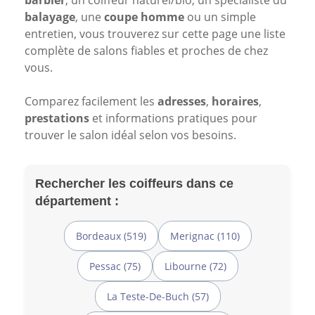
barbier
, un coiffeur naturel/bio, un spécialiste du
balayage
, une
coupe homme
ou un simple
entretien, vous trouverez sur cette page une liste
complète de salons fiables et proches de chez
vous.
Comparez facilement les
adresses
,
horaires
,
prestations
et informations pratiques pour
trouver le salon idéal selon vos besoins.
Rechercher les coiffeurs dans ce
département :
Bordeaux (519)
Merignac (110)
Pessac (75)
Libourne (72)
La Teste-De-Buch (57)