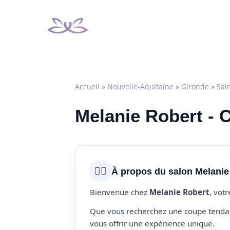
Aller
au
contenu
Accueil
»
Nouvelle-Aquitaine
»
Gironde
»
Sai
Melanie Robert - 
💇‍♀️
À propos du salon Melanie
Bienvenue chez
Melanie Robert
, vot
Que vous recherchez une coupe tendanc
vous offrir une expérience unique.