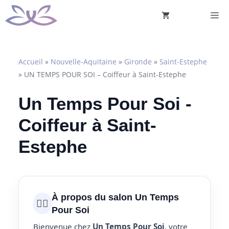
Aller
M
au
contenu
Accueil
»
Nouvelle-Aquitaine
»
Gironde
»
Saint-Estephe
»
UN TEMPS POUR SOI – Coiffeur à Saint-Estephe
Un Temps Pour Soi -
Coiffeur à Saint-
Estephe
À propos du salon Un Temps
💇‍♀️
Pour Soi
Bienvenue chez
Un Temps Pour Soi
, votre