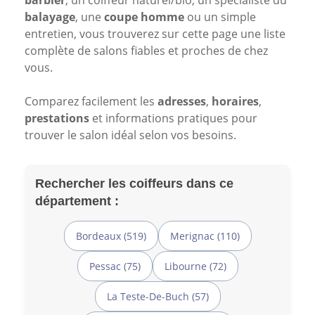
barbier
, un coiffeur naturel/bio, un spécialiste du
balayage
, une
coupe homme
ou un simple
entretien, vous trouverez sur cette page une liste
complète de salons fiables et proches de chez
vous.
Comparez facilement les
adresses
,
horaires
,
prestations
et informations pratiques pour
trouver le salon idéal selon vos besoins.
Rechercher les coiffeurs dans ce
département :
Bordeaux (519)
Merignac (110)
Pessac (75)
Libourne (72)
La Teste-De-Buch (57)