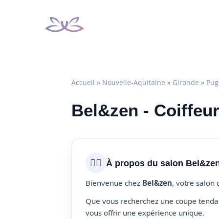
Aller
au
contenu
Accueil
»
Nouvelle-Aquitaine
»
Gironde
»
Pug
Bel&zen - Coiffeu
💇‍♀️
À propos du salon Bel&ze
Bienvenue chez
Bel&zen
, votre salon
Que vous recherchez une coupe tendanc
vous offrir une expérience unique.