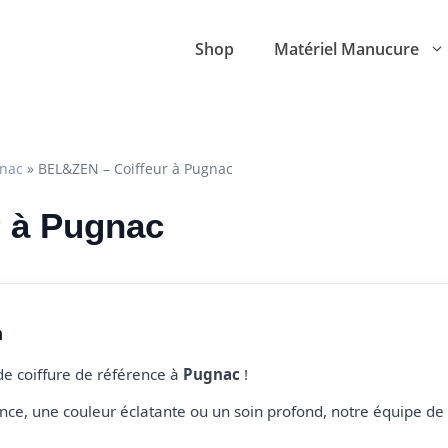
Shop
Matériel Manucure
nac
»
BEL&ZEN – Coiffeur à Pugnac
r à Pugnac
n
 de coiffure de référence à
Pugnac
!
e, une couleur éclatante ou un soin profond, notre équipe de 