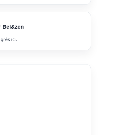
r Bel&zen
grés ici.