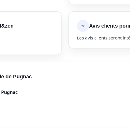
⭐
el&zen
Avis clients pou
Les avis clients seront inté
lle de Pugnac
à Pugnac