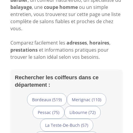
barbier
, un coiffeur naturel/bio, un spécialiste du
balayage
, une
coupe homme
ou un simple
entretien, vous trouverez sur cette page une liste
complète de salons fiables et proches de chez
vous.
Comparez facilement les
adresses
,
horaires
,
prestations
et informations pratiques pour
trouver le salon idéal selon vos besoins.
Rechercher les coiffeurs dans ce
département :
Bordeaux (519)
Merignac (110)
Pessac (75)
Libourne (72)
La Teste-De-Buch (57)