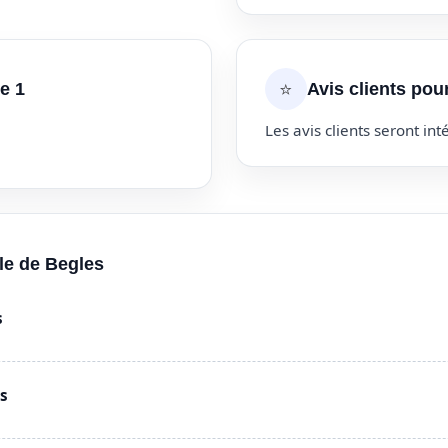
⭐
e 1
Avis clients pou
Les avis clients seront inté
lle de Begles
s
es