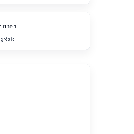
r Dbe 1
grés ici.