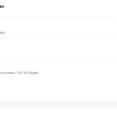
les
les
nmousseau, 33130 Begles