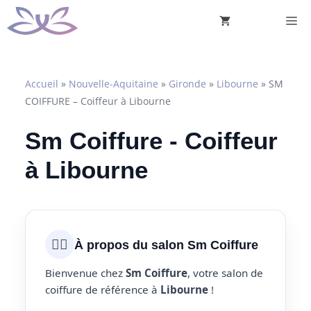
Aller
M
au
contenu
Accueil
»
Nouvelle-Aquitaine
»
Gironde
»
Libourne
»
SM
COIFFURE – Coiffeur à Libourne
Sm Coiffure - Coiffeur
à Libourne
💇‍♀️
À propos du salon Sm Coiffure
Bienvenue chez
Sm Coiffure
, votre salon de
coiffure de référence à
Libourne
!