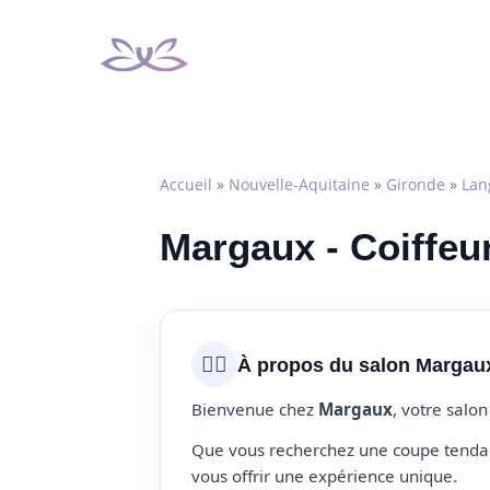
Aller
au
contenu
Accueil
»
Nouvelle-Aquitaine
»
Gironde
»
Lan
Margaux - Coiffeu
💇‍♀️
À propos du salon Margau
Bienvenue chez
Margaux
, votre salo
Que vous recherchez une coupe tendanc
vous offrir une expérience unique.