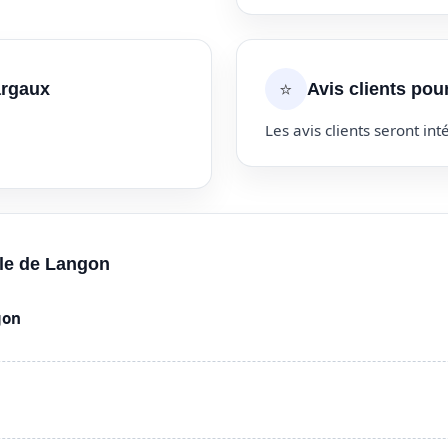
⭐
argaux
Avis clients po
Les avis clients seront inté
lle de Langon
gon