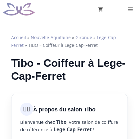
Aller
M
au
contenu
Accueil
»
Nouvelle-Aquitaine
»
Gironde
»
Lege-Cap-
Ferret
»
TIBO – Coiffeur à Lege-Cap-Ferret
Tibo - Coiffeur à Lege-
Cap-Ferret
💇‍♀️
À propos du salon Tibo
Bienvenue chez
Tibo
, votre salon de coiffure
de référence à
Lege-Cap-Ferret
!