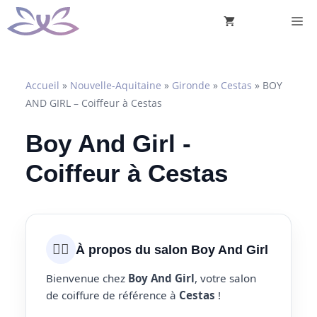
Aller
M
au
contenu
Accueil
»
Nouvelle-Aquitaine
»
Gironde
»
Cestas
»
BOY
AND GIRL – Coiffeur à Cestas
Boy And Girl -
Coiffeur à Cestas
💇‍♀️
À propos du salon Boy And Girl
Bienvenue chez
Boy And Girl
, votre salon
de coiffure de référence à
Cestas
!