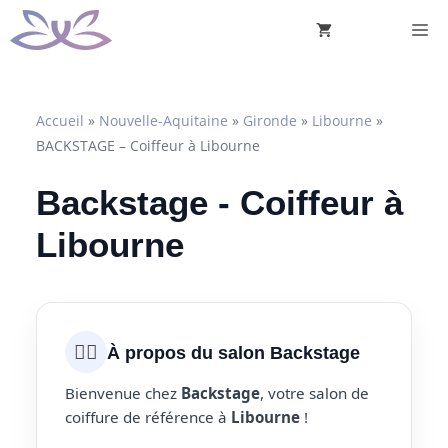
Aller
M
au
contenu
Accueil
»
Nouvelle-Aquitaine
»
Gironde
»
Libourne
»
BACKSTAGE – Coiffeur à Libourne
Backstage - Coiffeur à
Libourne
💇‍♀️
À propos du salon Backstage
Bienvenue chez
Backstage
, votre salon de
coiffure de référence à
Libourne
!